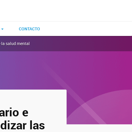
E
CONTACTO
e la salud mental
ario e
dizar las