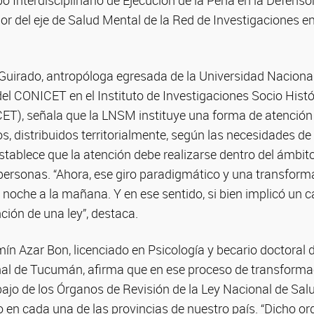
po Interdisciplinario de Ejecución de la Pena en la Defenso
or del eje de Salud Mental de la Red de Investigaciones 
a Guirado, antropóloga egresada de la Universidad Nacion
del CONICET en el Instituto de Investigaciones Socio Hist
), señala que la LNSM instituye una forma de atención
os, distribuidos territorialmente, según las necesidades d
stablece que la atención debe realizarse dentro del ámbit
personas. “Ahora, ese giro paradigmático y una transform
 noche a la mañana. Y en ese sentido, si bien implicó un 
ción de una ley”, destaca.
mín Azar Bon, licenciado en Psicología y becario doctoral
al de Tucumán, afirma que en ese proceso de transformac
ajo de los Órganos de Revisión de la Ley Nacional de Sal
 en cada una de las provincias de nuestro país. “Dicho o