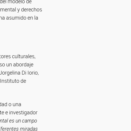
n del modelo de
d mental y derechos
ha asumido en la
res culturales,
iso un abordaje
Jorgelina Di Iorio,
Instituto de
idad o una
nte e investigador
ntal es un campo
diferentes miradas