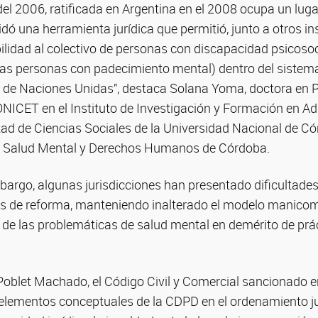
l 2006, ratificada en Argentina en el 2008 ocupa un lugar
dó una herramienta jurídica que permitió, junto a otros i
ibilidad al colectivo de personas con discapacidad psicosoc
 las personas con padecimiento mental) dentro del sistem
e Naciones Unidas”, destaca Solana Yoma, doctora en Ps
ONICET en el Instituto de Investigación y Formación en A
tad de Ciencias Sociales de la Universidad Nacional de C
de Salud Mental y Derechos Humanos de Córdoba.
bargo, algunas jurisdicciones han presentado dificultades
s de reforma, manteniendo inalterado el modelo manico
 de las problemáticas de salud mental en demérito de prác
 Poblet Machado, el Código Civil y Comercial sancionado e
elementos conceptuales de la CDPD en el ordenamiento ju