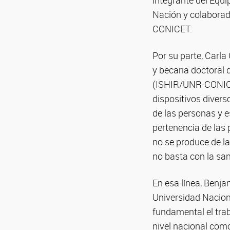
integrante del Equi
Nación y colaborad
CONICET.
Por su parte, Carl
y becaria doctoral 
(ISHIR/UNR-CONICET
dispositivos divers
de las personas y e
pertenencia de las 
no se produce de la
no basta con la san
En esa línea, Benja
Universidad Nacion
fundamental el trab
nivel nacional como