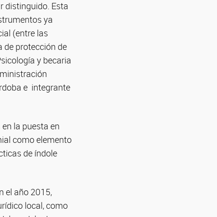
 distinguido. Esta
nstrumentos ya
ial (entre las
a de protección de
icología y becaria
dministración
órdoba e integrante
 en la puesta en
mial como elemento
ticas de índole
n el año 2015,
rídico local, como