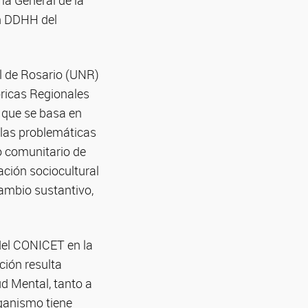
ría General de la
en DDHH del
al de Rosario (UNR)
óricas Regionales
 que se basa en
e las problemáticas
o comunitario de
ación sociocultural
cambio sustantivo,
 del CONICET en la
ión resulta
ud Mental, tanto a
rganismo tiene