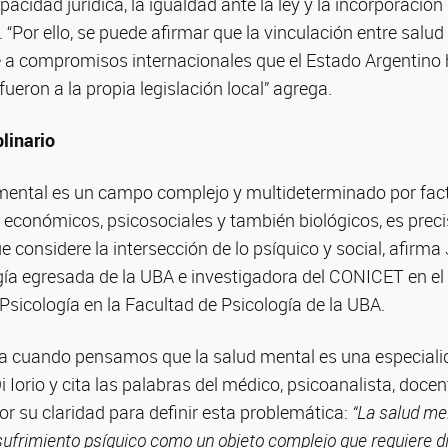
pacidad jurídica, la igualdad ante la ley y la incorporació
. “Por ello, se puede afirmar que la vinculación entre salu
a compromisos internacionales que el Estado Argentino 
fueron a la propia legislación local” agrega.
linario
mental es un campo complejo y multideterminado por facto
s, económicos, psicosociales y también biológicos, es prec
ue considere la intersección de lo psíquico y social, afirma 
ía egresada de la UBA e investigadora del CONICET en el 
Psicología en la Facultad de Psicología de la UBA.
rma cuando pensamos que la salud mental es una especial
Di Iorio y cita las palabras del médico, psicoanalista, doce
r su claridad para definir esta problemática:
“La salud me
 sufrimiento psíquico como un objeto complejo que requiere 