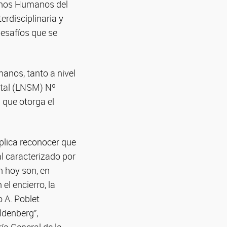
echos Humanos del
rdisciplinaria y
esafíos que se
anos, tanto a nivel
ntal (LNSM) Nº
 que otorga el
plica reconocer que
 caracterizado por
n hoy son, en
l encierro, la
 A. Poblet
ldenberg”,