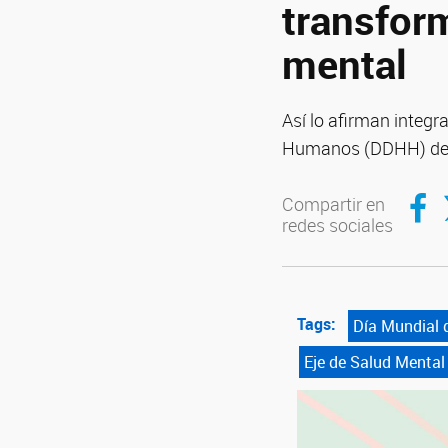
transfor
mental
Así lo afirman integr
Humanos (DDHH) del 
Compartir en Facebook
Compartir 
Compartir en
redes sociales
Tags:
Día Mundial 
Eje de Salud Mental