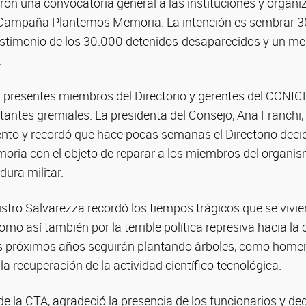
on una convocatoria general a las instituciones y organi
 Campaña Plantemos Memoria. La intención es sembrar 3
stimonio de los 30.000 detenidos-desaparecidos y un m
.
 presentes miembros del Directorio y gerentes del CONICE
ntes gremiales. La presidenta del Consejo, Ana Franchi, 
ento y recordó que hace pocas semanas el Directorio deci
oria con el objeto de reparar a los miembros del organi
dura militar.
nistro Salvarezza recordó los tiempos trágicos que se vivie
mo así también por la terrible política represiva hacia la 
s próximos años seguirán plantando árboles, como homen
la recuperación de la actividad científico tecnológica.
 de la CTA, agradeció la presencia de los funcionarios y d