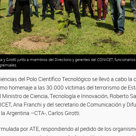
za y Girotti junto a miembros del Directorio y gerentes del CONICET, funcionari
gremiales.
Ciencias del Polo Científico Tecnológico se llevó a cabo la
omo homenaje a las 30.000 víctimas del terrorismo de Est
l Ministro de Ciencia, Tecnología e Innovación, Roberto Sa
CET, Ana Franchi y del secretario de Comunicación y Difu
la Argentina –CTA-, Carlos Girotti.
formulada por ATE, respondiendo al pedido de los organis