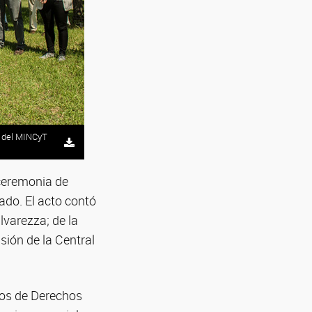
os del MINCyT
 ceremonia de
ado. El acto contó
lvarezza; de la
sión de la Central
mos de Derechos