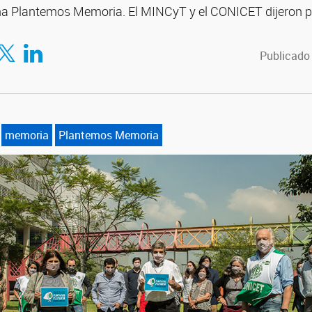
ña Plantemos Memoria. El MINCyT y el CONICET dijeron p
en Twitter
Compartir en LinkedIn
Publicado
memoria
Plantemos Memoria